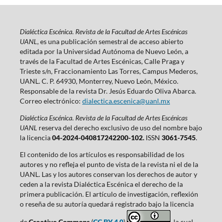
Dialéctica Escénica. Revista de la Facultad de Artes Escénicas
UANL
, es una publicación semestral de acceso abierto
editada por la Universidad Autónoma de Nuevo León, a
través de la Facultad de Artes Escénicas, Calle Praga y
Trieste s/n, Fraccionamiento Las Torres, Campus Mederos,
UANL. C. P. 64930, Monterrey, Nuevo León, México.
Responsable de la revista Dr. Jesús Eduardo Oliva Abarca.
Correo electrónico:
dialectica.escenica@uanl.mx
Dialéctica Escénica. Revista de la Facultad de Artes Escénicas
UANL
reserva del derecho exclusivo de uso del nombre bajo
la licencia
04-2024-040817242200-102.
ISSN
3061-7545
.
El contenido de los artículos es responsabilidad de los
autores y no refleja el punto de vista de la revista ni el de la
UANL. Las y los autores conservan los derechos de autor y
ceden a la revista Dialéctica Escénica el derecho de la
primera publicación. El artículo de investigación, reflexión
o reseña de su autoría quedará registrado bajo la licencia
de
Creative Commons
(
CC BY 4.0
)
, la cual