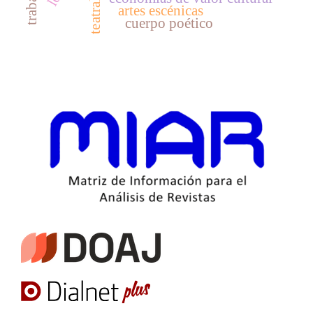
teatralidad
artes escénicas
cuerpo poético