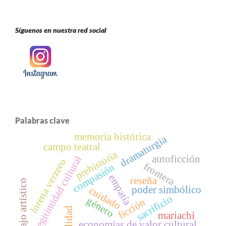
Síguenos en nuestra red social
Palabras clave
memoria histórica
dramaturgia
campo teatral
prehistoria
autoficción
legitimidad cultural
lorena verzero
frontera
compasión
empatía
reseña
trabajo artístico
poder simbólico
cuidado
sacrificio
género
ficción
mariachi
economías de valor cultural