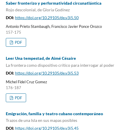
Saber fronterizo y performatividad circunatlántica
Rojo descolonial, de Gloria Godínez
DOI:
https://doi.org/10.29105/de.v3i5.50
Antonio Prieto Stambaugh, Francisco Javier Ponce Orozco
157-175
PDF
Leer Una tempestad, de Aimé Césaire
La frontera como dispositivo crítico para interrogar al poder
DOI:
https://doi.org/10.29105/de.v3i5.53
Michel Fidel Cruz Gomez
176-187
PDF
Emigración, familia y teatro cubano contemporáneo
Trazos de una Isla en sus mapas posibles
DOI:
https://doi.org/10.29105/de.v3i5.45